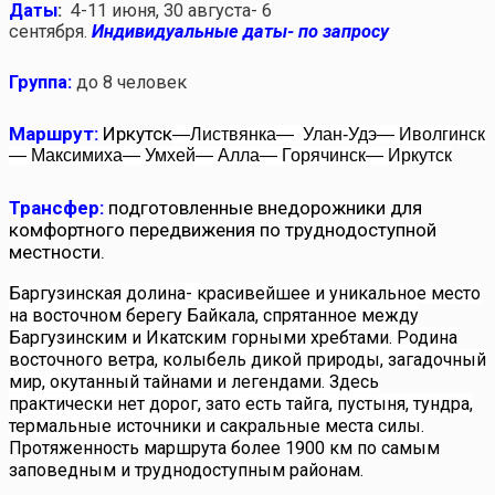
Даты
:
4-11 июня, 30 августа- 6
сентября.
Индивидуальные даты- по запросу
Группа:
до 8 человек
Маршрут:
Иркутск
—Листвянка
—
Улан-Удэ
—
Иволгинск
—
Максимиха
—
Умхей
—
Алла
—
Горячинск
—
Иркутск
Трансфер:
подготовленные внедорожники для
комфортного передвижения по труднодоступной
местности.
Баргузинская долина- красивейшее и уникальное место
на восточном берегу Байкала, спрятанное между
Баргузинским и Икатским горными хребтами. Родина
восточного ветра, колыбель дикой природы, загадочный
мир, окутанный тайнами и легендами. Здесь
практически нет дорог, зато есть тайга, пустыня, тундра,
термальные источники и сакральные места силы.
Протяженность маршрута более 1900 км по самым
заповедным и труднодоступным районам.