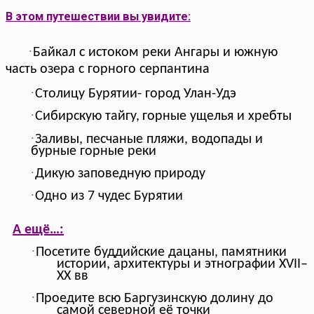
В этом путешествии вы увидите:
·
Байкал с истоком реки Ангары и южную
часть озера с горного серпантина
·
Столицу Бурятии- город Улан-Удэ
·
Сибирскую тайгу,
горные ущелья и хребты
·
Заливы, песчаные пляжи, водопады и
бурные горные реки
·
Дикую заповедную природу
·
Одно из 7 чудес Бурятии
А ещё…:
·
Посетите буддийские дацаны, памятники
истории, архитектуры и этнографии XVII–
XX
вв
·
Проедите всю Баргузинскую долину до
самой северной её точки